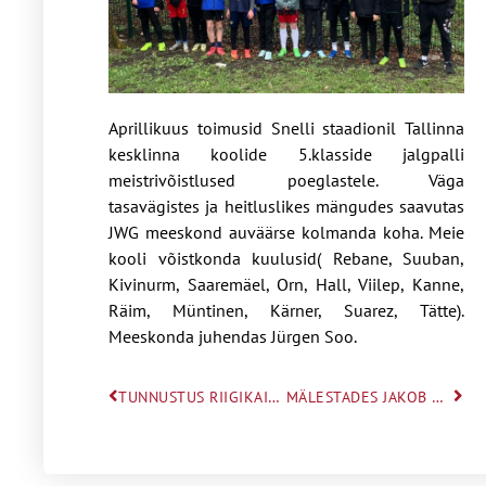
Aprillikuus toimusid Snelli staadionil Tallinna
kesklinna koolide 5.klasside jalgpalli
meistrivõistlused poeglastele. Väga
tasavägistes ja heitluslikes mängudes saavutas
JWG meeskond auväärse kolmanda koha. Meie
kooli võistkonda kuulusid( Rebane, Suuban,
Kivinurm, Saaremäel, Orn, Hall, Viilep, Kanne,
Räim, Müntinen, Kärner, Suarez, Tätte).
Meeskonda juhendas Jürgen Soo.
TUNNUSTUS RIIGIKAITSE SUUNA ÕPILASELE ANETTE HELILALE
MÄLESTADES JAKOB WESTHOLMI