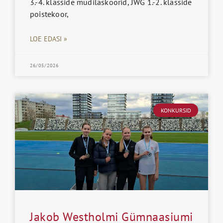
3.-4. klasside mudilaskoorid, JWG 1.-2. klasside
poistekoor,
LOE EDASI »
26/05/2026
KONKURSID
Jakob Westholmi Gümnaasiumi