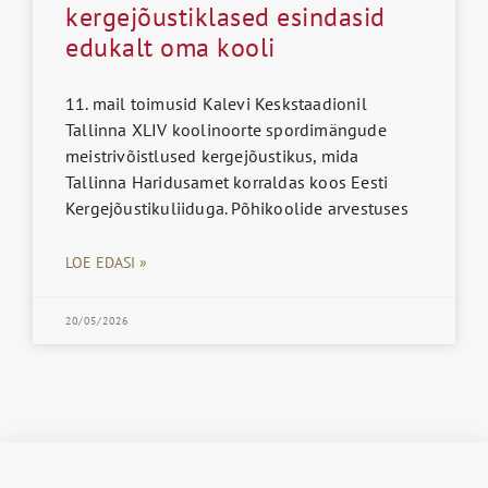
kergejõustiklased esindasid
edukalt oma kooli
11. mail toimusid Kalevi Keskstaadionil
Tallinna XLIV koolinoorte spordimängude
meistrivõistlused kergejõustikus, mida
Tallinna Haridusamet korraldas koos Eesti
Kergejõustikuliiduga. Põhikoolide arvestuses
LOE EDASI »
20/05/2026