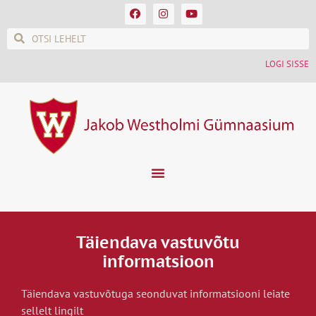
LOGI SISSE
Täiendava vastuvõtu
informatsioon
Täiendava vastuvõtuga seonduvat informatsiooni leiate
sellelt lingilt