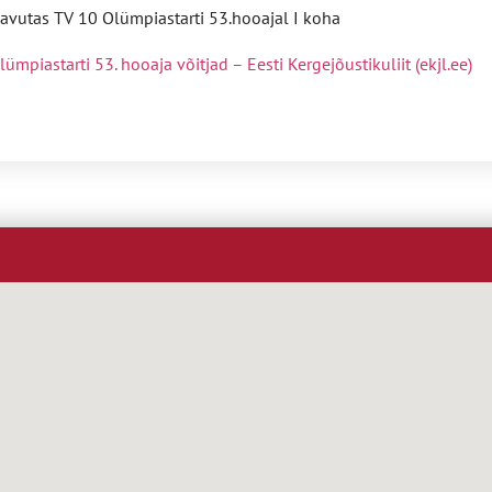
avutas TV 10 Olümpiastarti 53.hooajal I koha
mpiastarti 53. hooaja võitjad – Eesti Kergejõustikuliit (ekjl.ee)