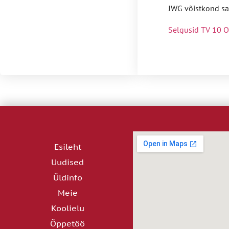
JWG võistkond sa
Selgusid TV 10 Olü
Esileht
Uudised
Üldinfo
Meie
Koolielu
Õppetöö