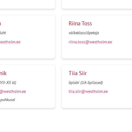
m
Riina Toss
juht
väikeklassiõpetaja
westholm.ee
riina.toss@westholm.ee
nik
Tiia Siir
II-XII kl)
õpiabi (UA õpilased)
k@westholm.ee
tiia.siir@westholm.ee
spuhkusel