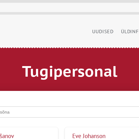
UUDISED
ÜLDIN
Tugipersonal
ršanov
Eve Johanson