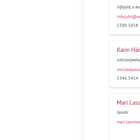
infojuht, e-k
infojuht@w
5300 5058
Karin Hä
sotsiaalped
sotsiaalpe
5346 5414
Mari Las
õpiabi
mari.lassm