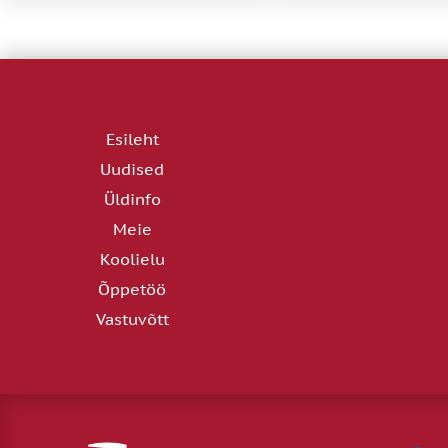
Esileht
Uudised
Üldinfo
Meie
Koolielu
Õppetöö
Vastuvõtt