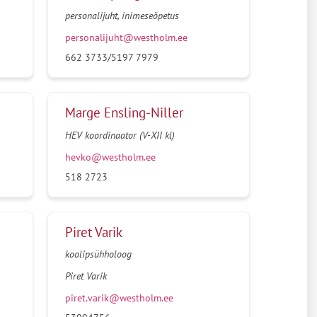
personalijuht, inimeseõpetus
personalijuht@westholm.ee
662 3733/5197 7979
Marge Ensling-Niller
HEV koordinaator (V-XII kl)
hevko@westholm.ee
518 2723
Piret Varik
koolipsühholoog
Piret Varik
piret.varik@westholm.ee