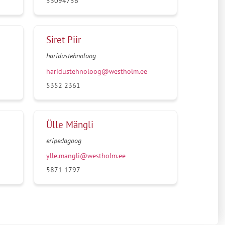
53094756
Siret Piir
haridustehnoloog
haridustehnoloog@westholm.ee
5352 2361
Ülle Mängli
eripedagoog
ylle.mangli@westholm.ee
5871 1797