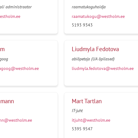
ooli administraator
raamatukoguhoidja
estholm.ee
raamatukogu@westholm.ee
5193 9343
rm
Liudmyla Fedotova
agoog
abiõpetaja (UA õpilased)
dagoog@westholm.ee
liudmyla.fedotova@westholm.ee
smann
Mart Tartlan
IT-juht
ann@westholm.ee
itjuht@westholm.ee
5395 9547