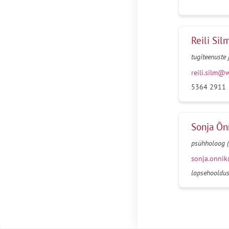
Reili Sil
tugiteenuste 
reili.silm@
5364 2911
Sonja Õn
psühholoog (V
sonja.onni
lapsehooldu