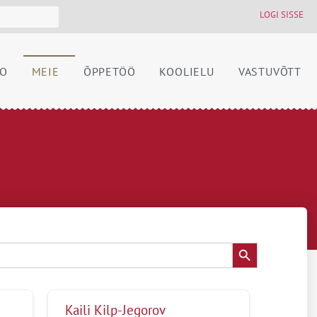
LOGI SISSE
FO
MEIE
ÕPPETÖÖ
KOOLIELU
VASTUVÕTT
Search Button
Kaili Kilp-Jegorov