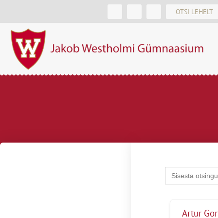
Search
for:
Artur Go