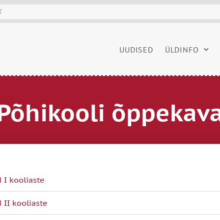
UUDISED
ÜLDINFO
Põhikooli õppekav
 I kooliaste
 II kooliaste