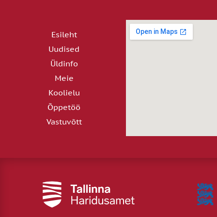
Esileht
Uudised
Üldinfo
Meie
Koolielu
Õppetöö
Vastuvõtt