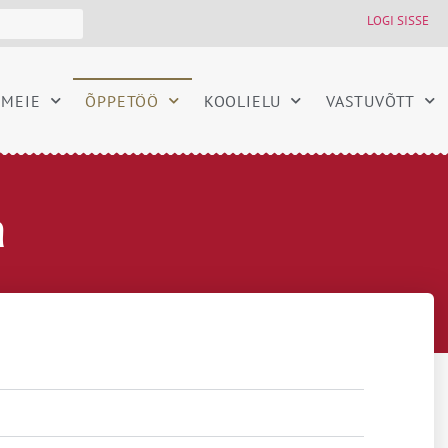
LOGI SISSE
MEIE
ÕPPETÖÖ
KOOLIELU
VASTUVÕTT
a