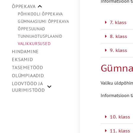
Informatsioon t
ÕPPEKAVA
PÕHIKOOLI ÕPPEKAVA
GÜMNAASIUMI ÕPPEKAVA
7. klass
ÕPPESUUNAD
8. klass
TUNNIJAOTUSPLAANID
VALIKKURSUSED
9. klass
HINDAMINE
EKSAMID
Gümna
TASEMETÖÖD
OLÜMPIAADID
Valiku üldpõhim
LOOVTÖÖD JA
UURIMISTÖÖD
Informatsioon t
10. klass
11. klass