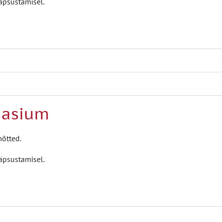
äpsustamisel.
asium
õtted.
äpsustamisel.