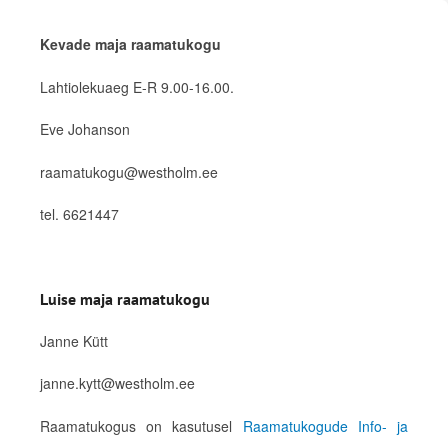
Kevade maja raamatukogu
Lahtiolekuaeg E-R 9.00-16.00.
Eve Johanson
raamatukogu@westholm.ee
tel. 6621447
Luise maja raamatukogu
Janne Kütt
janne.kytt@westholm.ee
Raamatukogus on kasutusel
Raamatukogude Info- ja