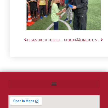
AUGUSTIKUU TUBLID SPORTLIKUD SAAVUTUSED JWG ÕPILASTELT
TASKUHÄÄLINGUTE SARI LASTEVANEMATELE