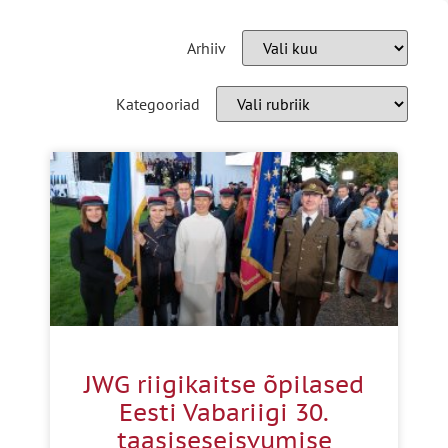
Arhiiv
Kategooriad
JWG riigikaitse õpilased
Eesti Vabariigi 30.
taasiseseisvumise