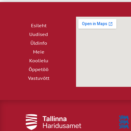
Esileht
Uudised
Üldinfo
Meie
Koolielu
Õppetöö
Vastuvõtt