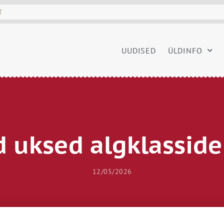
UUDISED
ÜLDINFO
d uksed algklasside
12/05/2026