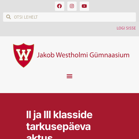
LOGI SISSE
II ja III klasside
tarkusepäeva
aktus