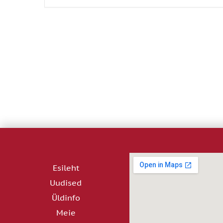
Esileht
Uudised
Üldinfo
Meie