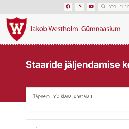
Staaride jäljendamise 
Täpsem info klassijuhatajalt.