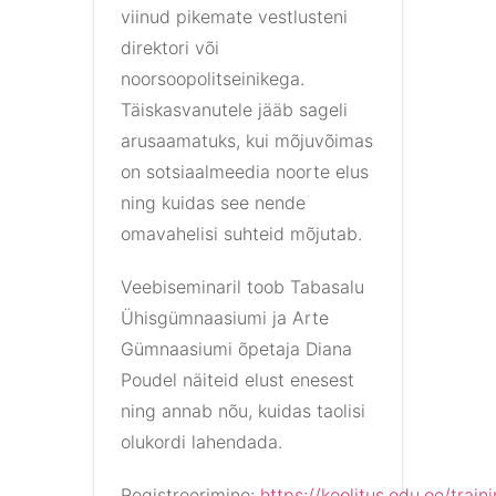
viinud pikemate vestlusteni
direktori või
noorsoopolitseinikega.
Täiskasvanutele jääb sageli
arusaamatuks, kui mõjuvõimas
on sotsiaalmeedia noorte elus
ning kuidas see nende
omavahelisi suhteid mõjutab.
Veebiseminaril toob Tabasalu
Ühisgümnaasiumi ja Arte
Gümnaasiumi õpetaja Diana
Poudel näiteid elust enesest
ning annab nõu, kuidas taolisi
olukordi lahendada.
Registreerimine:
https://koolitus.edu.ee/train