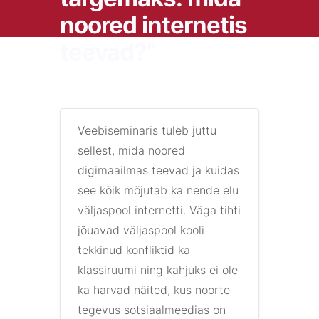
noored internetis
teevad?”
Veebiseminaris tuleb juttu
sellest, mida noored
digimaailmas teevad ja kuidas
see kõik mõjutab ka nende elu
väljaspool internetti. Väga tihti
jõuavad väljaspool kooli
tekkinud konfliktid ka
klassiruumi ning kahjuks ei ole
ka harvad näited, kus noorte
tegevus sotsiaalmeedias on