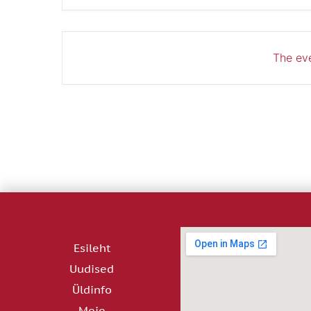
The eve
Esileht
Uudised
Üldinfo
Meie