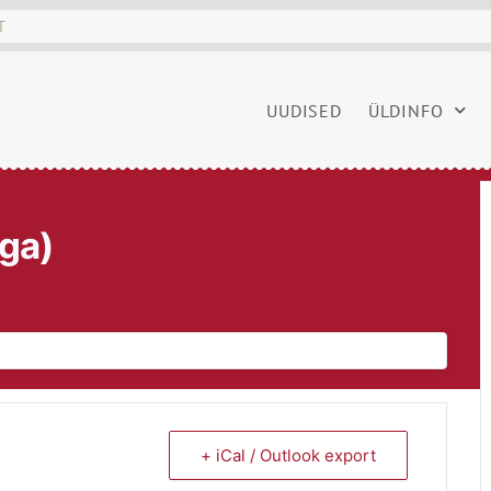
UUDISED
ÜLDINFO
ega)
+ iCal / Outlook export