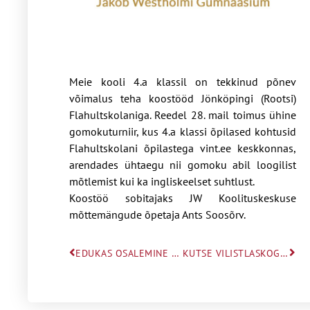
Meie kooli 4.a klassil on tekkinud põnev
võimalus teha koostööd Jönköpingi (Rootsi)
Flahultskolaniga. Reedel 28. mail toimus ühine
gomokuturniir, kus 4.a klassi õpilased kohtusid
Flahultskolani õpilastega vint.ee keskkonnas,
arendades ühtaegu nii gomoku abil loogilist
mõtlemist kui ka ingliskeelset suhtlust.
Koostöö sobitajaks JW Koolituskeskuse
mõttemängude õpetaja Ants Soosõrv.
EDUKAS OSALEMINE TALLINNA 4.-6.KLASSIDE MATEMAATIKAOLÜMPIAADIL
KUTSE VILISTLASKOGU ÜLDKOOSOLEKULE