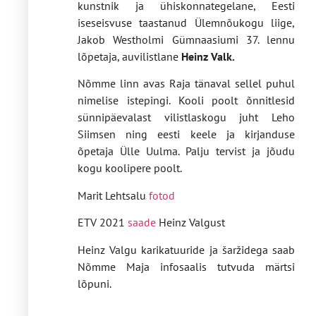
kunstnik ja ühiskonnategelane, Eesti
iseseisvuse taastanud Ülemnõukogu liige,
Jakob Westholmi Gümnaasiumi 37. lennu
lõpetaja, auvilistlane
Heinz Valk.
Nõmme linn avas Raja tänaval sellel puhul
nimelise istepingi. Kooli poolt õnnitlesid
sünnipäevalast vilistlaskogu juht Leho
Siimsen ning eesti keele ja kirjanduse
õpetaja Ülle Uulma. Palju tervist ja jõudu
kogu koolipere poolt.
Marit Lehtsalu
fotod
ETV 2021
saade
Heinz Valgust
Heinz Valgu karikatuuride ja šaržidega saab
Nõmme Maja infosaalis tutvuda märtsi
lõpuni.