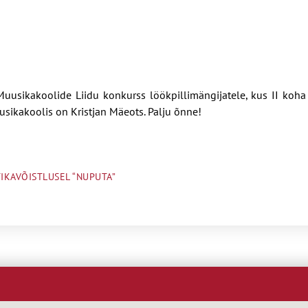
 Muusikakoolide Liidu konkurss löökpillimängijatele, kus II koh
usikakoolis on Kristjan Mäeots. Palju õnne!
IKAVÕISTLUSEL “NUPUTA”