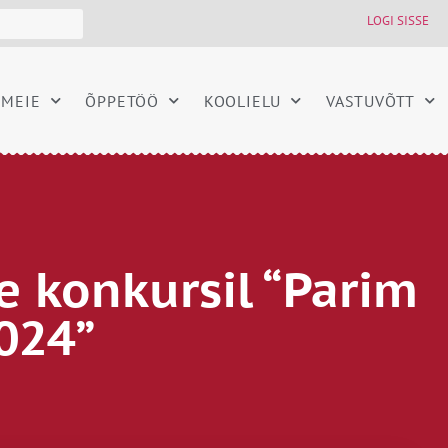
LOGI SISSE
MEIE
ÕPPETÖÖ
KOOLIELU
VASTUVÕTT
te konkursil “Parim
024”