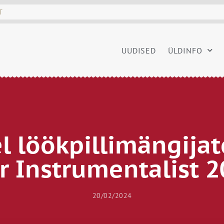
UUDISED
ÜLDINFO
sel löökpillimängija
r Instrumentalist 2
20/02/2024