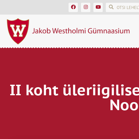
II koht üleriigili
Noo