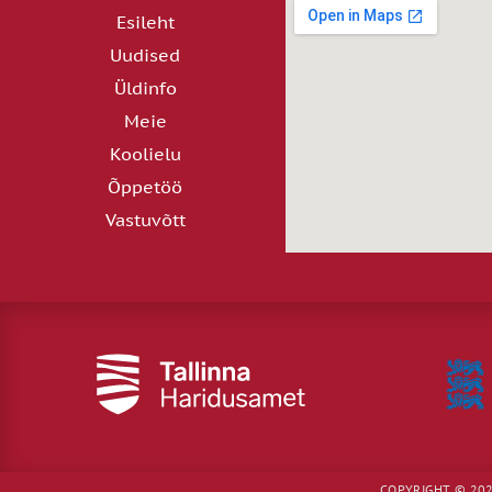
Esileht
Uudised
Üldinfo
Meie
Koolielu
Õppetöö
Vastuvõtt
COPYRIGHT © 202