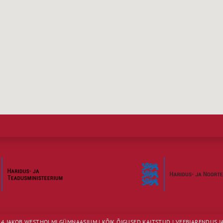
4 JAKOB WESTHOLMI GÜMNAASIUM | KÕIK ÕIGUSED KAITSTUD | VEEBIARENDUS JA