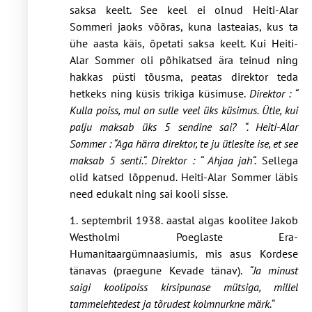
saksa keelt. See keel ei olnud Heiti-Alar
Sommeri jaoks võõras, kuna lasteaias, kus ta
ühe aasta käis, õpetati saksa keelt. Kui Heiti-
Alar Sommer oli põhikatsed ära teinud ning
hakkas püsti tõusma, peatas direktor teda
hetkeks ning küsis trikiga küsimuse.
Direktor : “
Kulla poiss, mul on sulle veel üks küsimus. Ütle, kui
palju maksab üks 5 sendine sai? “. Heiti-Alar
Sommer : “Aga härra direktor, te ju ütlesite ise, et see
maksab 5 senti.“. Direktor : “ Ahjaa jah“.
Sellega
olid katsed lõppenud. Heiti-Alar Sommer läbis
need edukalt ning sai kooli sisse.
1. septembril 1938. aastal algas koolitee Jakob
Westholmi Poeglaste Era-
Humanitaargümnaasiumis, mis asus Kordese
tänavas (praegune Kevade tänav).
“Ja minust
saigi koolipoiss kirsipunase mütsiga, millel
tammelehtedest ja tõrudest kolmnurkne märk.“