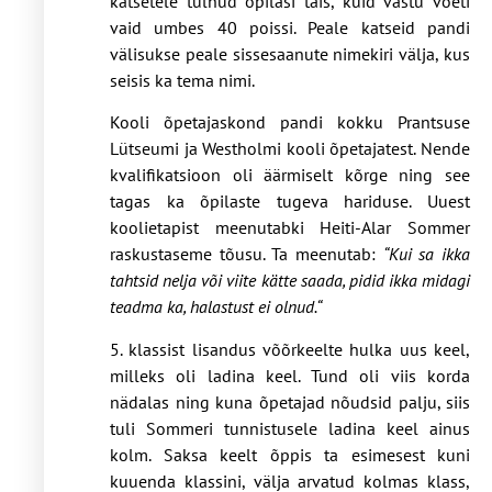
katsetele tulnud õpilasi täis, kuid vastu võeti
vaid umbes 40 poissi. Peale katseid pandi
välisukse peale sissesaanute nimekiri välja, kus
seisis ka tema nimi.
Kooli õpetajaskond pandi kokku Prantsuse
Lütseumi ja Westholmi kooli õpetajatest. Nende
kvalifikatsioon oli äärmiselt kõrge ning see
tagas ka õpilaste tugeva hariduse. Uuest
koolietapist meenutabki Heiti-Alar Sommer
raskustaseme tõusu. Ta meenutab:
“Kui sa ikka
tahtsid nelja või viite kätte saada, pidid ikka midagi
teadma ka, halastust ei olnud.“
5. klassist lisandus võõrkeelte hulka uus keel,
milleks oli ladina keel. Tund oli viis korda
nädalas ning kuna õpetajad nõudsid palju, siis
tuli Sommeri tunnistusele ladina keel ainus
kolm. Saksa keelt õppis ta esimesest kuni
kuuenda klassini, välja arvatud kolmas klass,