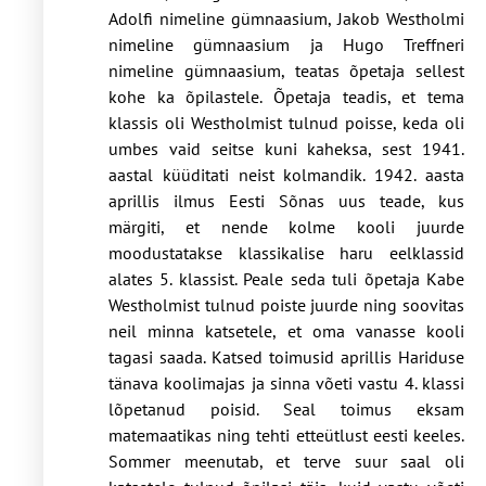
Adolfi nimeline gümnaasium, Jakob Westholmi
nimeline gümnaasium ja Hugo Treffneri
nimeline gümnaasium, teatas õpetaja sellest
kohe ka õpilastele. Õpetaja teadis, et tema
klassis oli Westholmist tulnud poisse, keda oli
umbes vaid seitse kuni kaheksa, sest 1941.
aastal küüditati neist kolmandik. 1942. aasta
aprillis ilmus Eesti Sõnas uus teade, kus
märgiti, et nende kolme kooli juurde
moodustatakse klassikalise haru eelklassid
alates 5. klassist. Peale seda tuli õpetaja Kabe
Westholmist tulnud poiste juurde ning soovitas
neil minna katsetele, et oma vanasse kooli
tagasi saada. Katsed toimusid aprillis Hariduse
tänava koolimajas ja sinna võeti vastu 4. klassi
lõpetanud poisid. Seal toimus eksam
matemaatikas ning tehti etteütlust eesti keeles.
Sommer meenutab, et terve suur saal oli