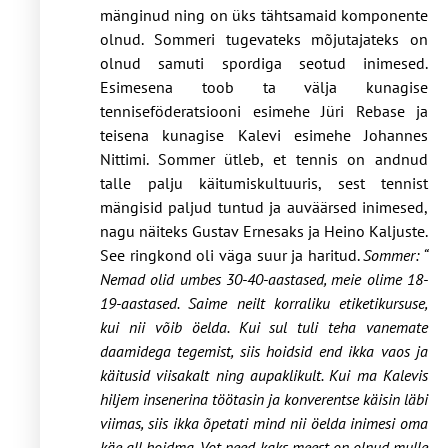
mänginud ning on üks tähtsamaid komponente
olnud. Sommeri tugevateks mõjutajateks on
olnud samuti spordiga seotud inimesed.
Esimesena toob ta välja kunagise
tenniseföderatsiooni esimehe Jüri Rebase ja
teisena kunagise Kalevi esimehe Johannes
Nittimi. Sommer ütleb, et tennis on andnud
talle palju käitumiskultuuris, sest tennist
mängisid paljud tuntud ja auväärsed inimesed,
nagu näiteks Gustav Ernesaks ja Heino Kaljuste.
See ringkond oli väga suur ja haritud.
Sommer: “
Nemad olid umbes 30-40-aastased, meie olime 18-
19-aastased. Saime neilt korraliku etiketikursuse,
kui nii võib öelda. Kui sul tuli teha vanemate
daamidega tegemist, siis hoidsid end ikka vaos ja
käitusid viisakalt ning aupaklikult. Kui ma Kalevis
hiljem insenerina töötasin ja konverentse käisin läbi
viimas, siis ikka õpetati mind nii öelda inimesi oma
käe all hoidma. Vot need kaks meest on olnud mulle