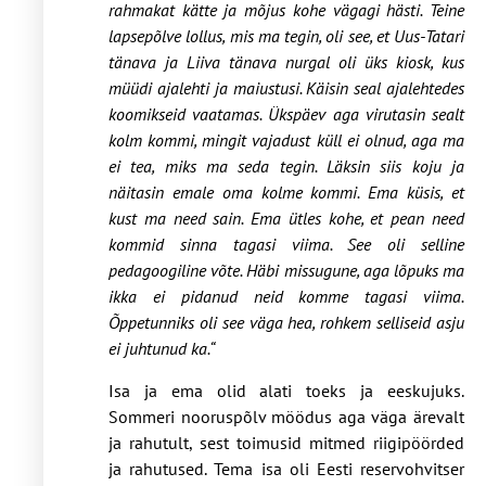
rahmakat kätte ja mõjus kohe vägagi hästi. Teine
lapsepõlve lollus, mis ma tegin, oli see, et Uus-Tatari
tänava ja Liiva tänava nurgal oli üks kiosk, kus
müüdi ajalehti ja maiustusi. Käisin seal ajalehtedes
koomikseid vaatamas. Ükspäev aga virutasin sealt
kolm kommi, mingit vajadust küll ei olnud, aga ma
ei tea, miks ma seda tegin. Läksin siis koju ja
näitasin emale oma kolme kommi. Ema küsis, et
kust ma need sain. Ema ütles kohe, et pean need
kommid sinna tagasi viima. See oli selline
pedagoogiline võte. Häbi missugune, aga lõpuks ma
ikka ei pidanud neid komme tagasi viima.
Õppetunniks oli see väga hea, rohkem selliseid asju
ei juhtunud ka.“
Isa ja ema olid alati toeks ja eeskujuks.
Sommeri nooruspõlv möödus aga väga ärevalt
ja rahutult, sest toimusid mitmed riigipöörded
ja rahutused. Tema isa oli Eesti reservohvitser