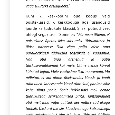
väga suurteks eeskujudeks.“
Kuni 7. keskkoolini olid koolis vaid
poisteklassid. 7. keskkooliga aga lisandusid
juurde ka tüdrukute klassid. Siiski polnud veel
ühtegi segaklassi. Sommer:
“ Ma pean ütlema, et
poisteklass õpetas ikka suhtumist tüdrukutesse ja
üldse naistesse ikka väga palju. Meie oma
paralleelklassi tüdrukuid tegelikult ei vaadanud.
Nad olid liiga arenenud ja palju
täiskasvanulikumad kui meie. Olime nende kõrval
kõhetud kujud. Meie vaatasime ikka nooremaid. Ma
mäletan, et kui olime üheksandas klassis ja kooli
tulid uued kaheksanda klassi tüdrukud, panime kõik
kohe silma peale. Sealt hakkasidki meil nende
tüdrukutega sehkendamised pihta. Tantsupidudel
olid meil juba välja valitud, kes millise tüdrukuga
tantsib. Ükskord me siis klassivennaga kutsusimegi,
sealt kaheksandast klassist, kaks tüdrukut Piritale