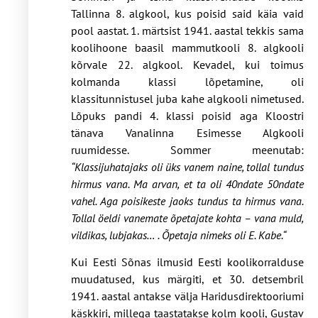
Tallinna 8. algkool, kus poisid said käia vaid
pool aastat. 1. märtsist 1941. aastal tekkis sama
koolihoone baasil mammutkooli 8. algkooli
kõrvale 22. algkool. Kevadel, kui toimus
kolmanda klassi lõpetamine, oli
klassitunnistusel juba kahe algkooli nimetused.
Lõpuks pandi 4. klassi poisid aga Kloostri
tänava Vanalinna Esimesse Algkooli
ruumidesse. Sommer meenutab:
“Klassijuhatajaks oli üks vanem naine, tollal tundus
hirmus vana. Ma arvan, et ta oli 40ndate 50ndate
vahel. Aga poisikeste jaoks tundus ta hirmus vana.
Tollal öeldi vanemate õpetajate kohta – vana muld,
vildikas, lubjakas… . Õpetaja nimeks oli E. Kabe.“
Kui Eesti Sõnas ilmusid Eesti koolikorralduse
muudatused, kus märgiti, et 30. detsembril
1941. aastal antakse välja Haridusdirektooriumi
käskkiri, millega taastatakse kolm kooli, Gustav