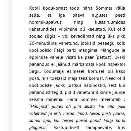
Kooli kodukorrast toob härra Sommer välja
selle, et iga päeva alguses peeti
hommikupalvus ning klassiruumides
vahetundides viibimine oli keelatud. Kui olid
soojad sügis – või kevadilmad ning üks pikk
20-minutiline vahetund, jooksid peaaegu kõik
koolipoisid Falgi parki mängima. Mängude ja
õppimise vahele visati ka paar “pättust“. Ükski
pahandus ei jäänud märkamata kooliinspektor
Sirgil. Koolimaja esimesel korrusel oli kaks
posti, mis toetasid maja teist korrust. Need olid
koolipoiste jaoks justkui häbipostid, sest kui
pahandust tegid, pidid vahetunnil sinna juurde
seisma minema. Härra Sommer meenutab :
“Häbiposti juures oli piin seista, kui olid pikk
vahetund ja eriti ilusad ilmad. Seisid posti juures,
samal ajal, kui teised poisid panid Falgi parki
plagama.“
Vastupidiselt tänapäevale, kus