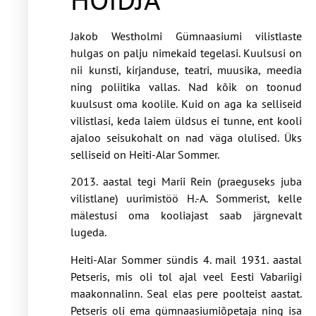
Jakob Westholmi Gümnaasiumi vilistlaste
hulgas on palju nimekaid tegelasi. Kuulsusi on
nii kunsti, kirjanduse, teatri, muusika, meedia
ning poliitika vallas. Nad kõik on toonud
kuulsust oma koolile. Kuid on aga ka selliseid
vilistlasi, keda laiem üldsus ei tunne, ent kooli
ajaloo seisukohalt on nad väga olulised. Üks
selliseid on Heiti-Alar Sommer.
2013. aastal tegi Marii Rein (praeguseks juba
vilistlane) uurimistöö H.-A. Sommerist, kelle
mälestusi oma kooliajast saab järgnevalt
lugeda.
Heiti-Alar Sommer sündis 4. mail 1931. aastal
Petseris, mis oli tol ajal veel Eesti Vabariigi
maakonnalinn. Seal elas pere poolteist aastat.
Petseris oli ema gümnaasiumiõpetaja ning isa