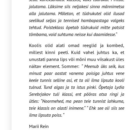
jalutama. Läksime siis neljakesi sinna männimetsa
alla jalutama. Mäletan, et tüdrukutel olid ilusad
seelikud seljas ja tennised hambapastaga valgeks
tehtud. Poisteklass õpetab tüdrukuid mitte patsist
tõmbama, vaid suhtuma neisse kui daamidesse.“
Koolis olid alati omad reeglid ja kombed,
millest kinni peeti. Kuid vahel juhtus ka, et
unustati panna lips või mõni muu viisakust üles
näitav element. Sommer:
“ Meenub üks seik, kus
minust paar aastat vanema poisiga juhtus vene
keele tunnis selline asi, et ta oli ilma lipsuta kooli
tulnud. Tund algas ja ta istus pinki. Õpetaja Lydia
Serebrjakov tuli klassi, ent pööras otsa ringi ja
ütles: “Noormehed, ma pean teie tunnist lahkuma,
teie klassis on alasti inimene.“ “ Ehk see oli siis see
ilma lipsuta poiss. “
Marii Rein