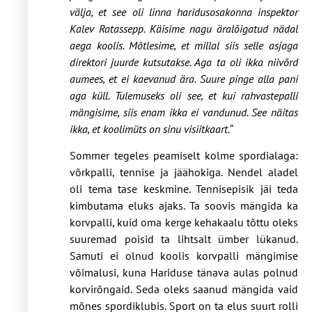
välja, et see oli linna haridusosakonna inspektor
Kalev Ratassepp. Käisime nagu äralõigatud nädal
aega koolis. Mõtlesime, et millal siis selle asjaga
direktori juurde kutsutakse. Aga ta oli ikka niivõrd
aumees, et ei kaevanud ära. Suure pinge alla pani
aga küll. Tulemuseks oli see, et kui rahvastepalli
mängisime, siis enam ikka ei vandunud. See näitas
ikka, et koolimüts on sinu visiitkaart.“
Sommer tegeles peamiselt kolme spordialaga:
võrkpalli, tennise ja jäähokiga. Nendel aladel
oli tema tase keskmine. Tennisepisik jäi teda
kimbutama eluks ajaks. Ta soovis mängida ka
korvpalli, kuid oma kerge kehakaalu tõttu oleks
suuremad poisid ta lihtsalt ümber lükanud.
Samuti ei olnud koolis korvpalli mängimise
võimalusi, kuna Hariduse tänava aulas polnud
korvirõngaid. Seda oleks saanud mängida vaid
mõnes spordiklubis. Sport on ta elus suurt rolli