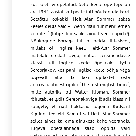
kus keelt ei õpetatud. Selle keele õpe lõpetati
ära 1944. aastal, kui peale tuli nõukogude kord.
Seetõttu oskabki Heiti-Alar Sommer saksa
keeles öelda vaid – “Wenn man nur mehr lernen
könnte! “ (tõlge: kui saaks ainult veel õppida!).
Nõukogude korraga tuli nii-öelda liitlaskeel,
milleks oli inglise keel. Heiti-Alar Sommer
mäletab eredalt aega, millal seitsmendasse
klassi tuli inglise keele õpetajaks Lydia
Serebrjakov, kes pani inglise keele põhja väga
tugevalt alla. Ta lasi õpilastel osta
antikvariaatidest õpiku “The first english book“,
mille autoriks oli Walter Ripman. Sommer
rõhutab, et Lydia Serebrjakoviga jõudis klass nii
kaugele, et nad hakkasid lugema Rudyard
Kiplingi teoseid. Samuti sai Heiti-Alar Sommer
selles aines ka oma ainukese kahe veerandis.
Tugeva õpetajannaga saadi õppida vaid
seitsmendast kuni üheksanda klassini, kuna ta