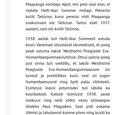
Maapanga esindaja. Ajast, mis pere seal elas, ei
mäleta Heiti-Alar Sommer midagi. Petserist
koliti Tartusse, kuna pereisa viidi Maapanga
osakonnast üle Tartusse. Tartus elati 1937.
aastani, sest siis koliti Tallinna.
1938. aastal tuli Heiti-Alar Sommeril astuda
kooli. Vanemad otsustasid üksmeelselt, et poeg
peab astuma Jakob Westholmi Poeglaste Era-
Humanitaargümnaasiumisse. Otsus panna poeg
just sinna tuli seetõttu, et Jakob Westholmi
Poeglaste Era-Humanitaargümnaasium oli
tuntud ja prestiižikas kool, seal oli tugev
humanitaarsuund ning õpiti palju võõrkeeli.
Esimesse klassi astumiseks tuli läbida ka
koolikatsed. Katsed toimusid 1938. aasta
maikuus ning neid võttis vastu tolleaegne
direktor Paul Mägraken. Seal pidi oskama
liitmist ja lahutamist kümne piires ning küsiti ka