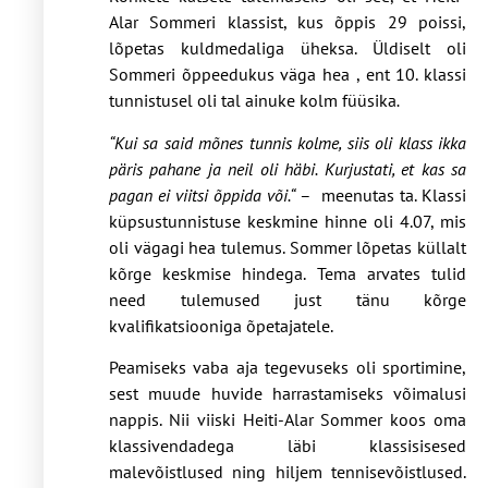
Alar Sommeri klassist, kus õppis 29 poissi,
lõpetas kuldmedaliga üheksa. Üldiselt oli
Sommeri õppeedukus väga hea , ent 10. klassi
tunnistusel oli tal ainuke kolm füüsika
.
“Kui sa said mõnes tunnis kolme, siis oli klass ikka
päris pahane ja neil oli häbi. Kurjustati, et kas sa
pagan ei viitsi õppida või.“
– meenutas ta. Klassi
küpsustunnistuse keskmine hinne oli 4.07, mis
oli vägagi hea tulemus. Sommer lõpetas küllalt
kõrge keskmise hindega. Tema arvates tulid
need tulemused just tänu kõrge
kvalifikatsiooniga õpetajatele.
Peamiseks vaba aja tegevuseks oli sportimine,
sest muude huvide harrastamiseks võimalusi
nappis. Nii viiski Heiti-Alar Sommer koos oma
klassivendadega läbi klassisisesed
malevõistlused ning hiljem tennisevõistlused.