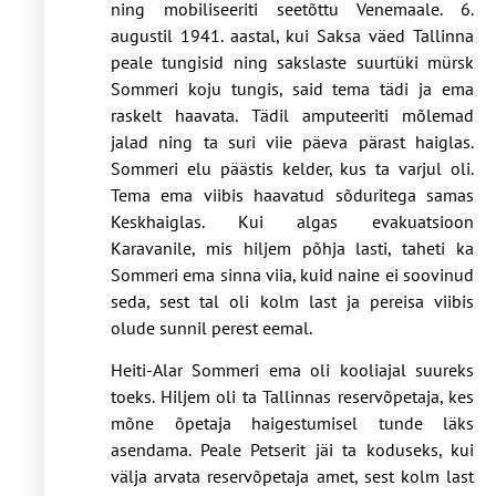
ning mobiliseeriti seetõttu Venemaale. 6.
augustil 1941. aastal, kui Saksa väed Tallinna
peale tungisid ning sakslaste suurtüki mürsk
Sommeri koju tungis, said tema tädi ja ema
raskelt haavata. Tädil amputeeriti mõlemad
jalad ning ta suri viie päeva pärast haiglas.
Sommeri elu päästis kelder, kus ta varjul oli.
Tema ema viibis haavatud sõduritega samas
Keskhaiglas. Kui algas evakuatsioon
Karavanile, mis hiljem põhja lasti, taheti ka
Sommeri ema sinna viia, kuid naine ei soovinud
seda, sest tal oli kolm last ja pereisa viibis
olude sunnil perest eemal.
Heiti-Alar Sommeri ema oli kooliajal suureks
toeks. Hiljem oli ta Tallinnas reservõpetaja, kes
mõne õpetaja haigestumisel tunde läks
asendama. Peale Petserit jäi ta koduseks, kui
välja arvata reservõpetaja amet, sest kolm last