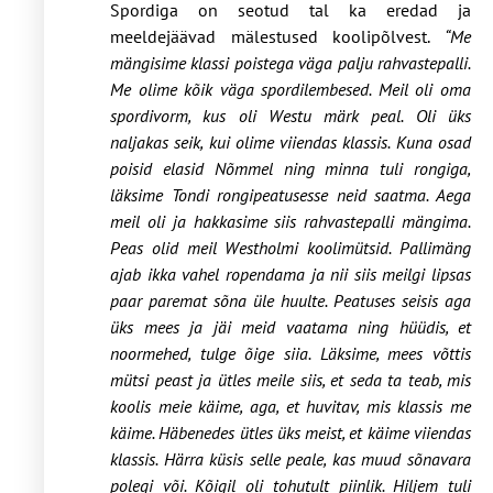
Spordiga on seotud tal ka eredad ja
meeldejäävad mälestused koolipõlvest.
“Me
mängisime klassi poistega väga palju rahvastepalli.
Me olime kõik väga spordilembesed. Meil oli oma
spordivorm, kus oli Westu märk peal. Oli üks
naljakas seik, kui olime viiendas klassis. Kuna osad
poisid elasid Nõmmel ning minna tuli rongiga,
läksime Tondi rongipeatusesse neid saatma. Aega
meil oli ja hakkasime siis rahvastepalli mängima.
Peas olid meil Westholmi koolimütsid. Pallimäng
ajab ikka vahel ropendama ja nii siis meilgi lipsas
paar paremat sõna üle huulte. Peatuses seisis aga
üks mees ja jäi meid vaatama ning hüüdis, et
noormehed, tulge õige siia. Läksime, mees võttis
mütsi peast ja ütles meile siis, et seda ta teab, mis
koolis meie käime, aga, et huvitav, mis klassis me
käime. Häbenedes ütles üks meist, et käime viiendas
klassis. Härra küsis selle peale, kas muud sõnavara
polegi või. Kõigil oli tohutult piinlik. Hiljem tuli