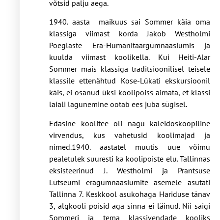
võtsid palju aega.
1940. aasta maikuus sai Sommer käia oma
klassiga viimast korda Jakob Westholmi
Poeglaste Era-Humanitaargümnaasiumis ja
kuulda viimast koolikella. Kui Heiti-Alar
Sommer mais klassiga traditsioonilisel teisele
klassile ettenähtud Kose-Lükati ekskursioonil
käis, ei osanud üksi koolipoiss aimata, et klassi
laiali lagunemine ootab ees juba sügisel.
Edasine koolitee oli nagu kaleidoskoopiline
virvendus, kus vahetusid koolimajad ja
nimed.1940. aastatel muutis uue võimu
pealetulek suuresti ka koolipoiste elu. Tallinnas
eksisteerinud J. Westholmi ja Prantsuse
Lütseumi eragümnaasiumite asemele asutati
Tallinna 7. Keskkool asukohaga Hariduse tänav
3, algkooli poisid aga sinna ei läinud. Nii saigi
Sommeri ja tema klassivendade kooliks