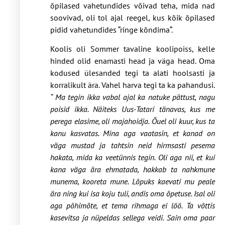
õpilased vahetundides võivad teha, mida nad
soovivad, oli tol ajal reegel, kus kõik õpilased
pidid vahetundides “ringe kõndima“.
Koolis oli Sommer tavaline koolipoiss, kelle
hinded olid enamasti head ja väga head. Oma
kodused ülesanded tegi ta alati hoolsasti ja
korralikult ära. Vahel harva tegi ta ka pahandusi.
“ Ma tegin ikka vabal ajal ka natuke pättust, nagu
poisid ikka. Näiteks Uus-Tatari tänavas, kus me
perega elasime, oli majahoidja. Õuel oli kuur, kus ta
kanu kasvatas. Mina aga vaatasin, et kanad on
väga mustad ja tahtsin neid hirmsasti pesema
hakata, mida ka veetünnis tegin. Oli aga nii, et kui
kana väga ära ehmatada, hakkab ta nahkmune
munema, kooreta mune. Lõpuks kaevati mu peale
ära ning kui isa koju tuli, andis oma õpetuse. Isal oli
aga põhimõte, et tema rihmaga ei löö. Ta võttis
kasevitsa ja nüpeldas sellega veidi. Sain oma paar