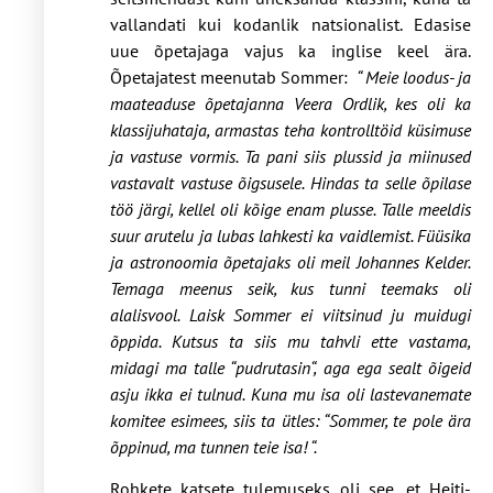
vallandati kui kodanlik natsionalist. Edasise
uue õpetajaga vajus ka inglise keel ära.
Õpetajatest meenutab Sommer:
“ Meie loodus- ja
maateaduse õpetajanna Veera Ordlik, kes oli ka
klassijuhataja, armastas teha kontrolltöid küsimuse
ja vastuse vormis. Ta pani siis plussid ja miinused
vastavalt vastuse õigsusele. Hindas ta selle õpilase
töö järgi, kellel oli kõige enam plusse. Talle meeldis
suur arutelu ja lubas lahkesti ka vaidlemist. Füüsika
ja astronoomia õpetajaks oli meil Johannes Kelder.
Temaga meenus seik, kus tunni teemaks oli
alalisvool. Laisk Sommer ei viitsinud ju muidugi
õppida. Kutsus ta siis mu tahvli ette vastama,
midagi ma talle “pudrutasin“, aga ega sealt õigeid
asju ikka ei tulnud. Kuna mu isa oli lastevanemate
komitee esimees, siis ta ütles: “Sommer, te pole ära
õppinud, ma tunnen teie isa! “.
Rohkete katsete tulemuseks oli see, et Heiti-