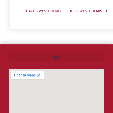
JAKOB WESTHOLMI GÜMNAASIUMI JÕULUKONTSERT
EHITUS WESTHOLMIS ON ALANUD