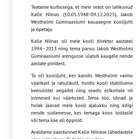
Teatame kurbusega, et meie seast on lahkunud
Kalle Niinas (10.05.1948-09.12.2025), Jakob
Westholmi Gümnaasiumi kauaaegne koolijuht
ja õpetaja.
Kalle Niinas oli meie kooli direktor aastatel
1994–2013 ning tema panus Jakob Westholmi
Gümnaasiumi arengusse ulatub kaugele nende
aastate piiridest.
Ta oli koolijuht, kes kandis Westholmi vaimu
väärikalt ja rahulikult, hoidis kooli stabiilsena
keerulistel aegadel ning seadis esikohale nii
inimesed kui väärtused. Tema töö, sõnad ja
hoiak jäävad meie kooli ajalukku ning kõigi
nende südamesse, kes temaga koos töötasid
või tema käe all õppisid.
Avaldame kaastunnet Kalle Niinase lähedastele