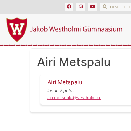
Airi Metspalu
Airi Metspalu
loodusõpetus
airi.metspalu@westholm.ee