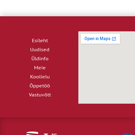
Esileht
Uudised
Üldinfo
Meie
Koolielu
Õppetöö
Vastuvõtt