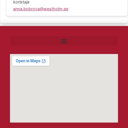
koristaja
anna.bobrova@westholm.ee