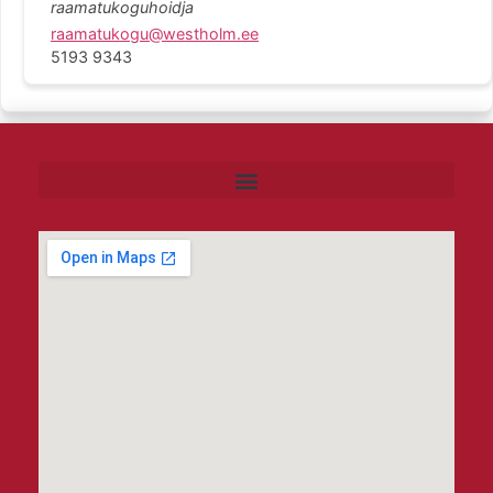
raamatukoguhoidja
raamatukogu@westholm.ee
5193 9343