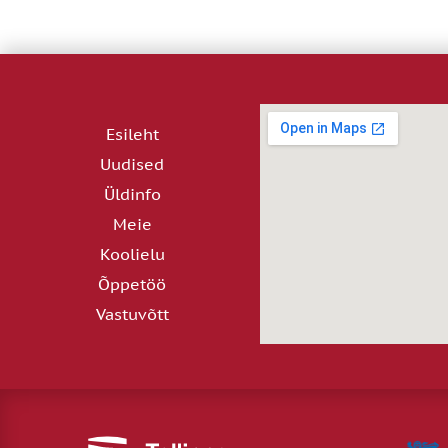
Esileht
Uudised
Üldinfo
Meie
Koolielu
Õppetöö
Vastuvõtt