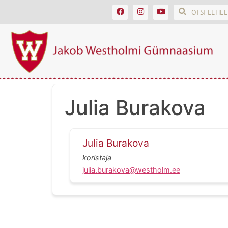
Julia Burakova
Julia Burakova
koristaja
julia.burakova@westholm.ee