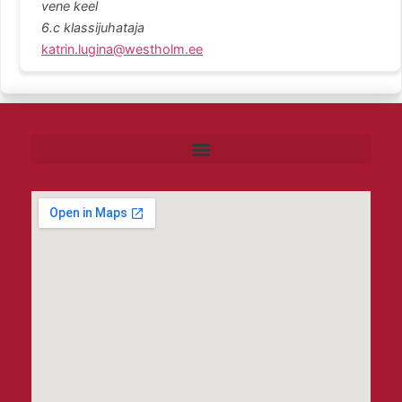
vene keel
6.c klassijuhataja
katrin.lugina@westholm.ee