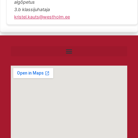
algõpetus
3.b klassijuhataja
kristel.kauts@westholm.ee