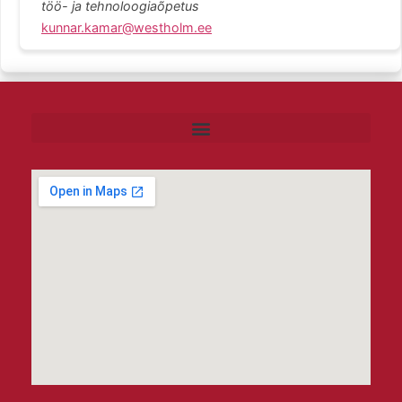
töö- ja tehnoloogiaõpetus
kunnar.kamar@westholm.ee