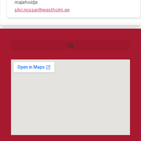
majahoidja
silvi.nossar@westholm.ee