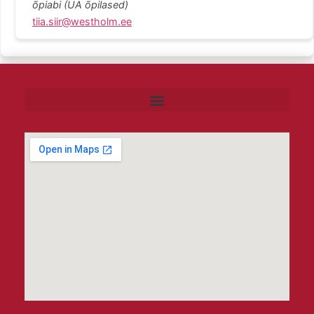
õpiabi (UA õpilased)
tiia.siir@westholm.ee