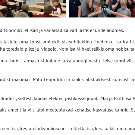
itsiooniks, et isad ja vanaisad käivad lastele tunde andmas.
kis lastele oma tööst arhitekti, sisearhitektina. Frederiku isa Kar
a toredaid pilte ja videoid. Nora isa Mihkel rääkis oma hobist, ta 
oma hobi- armastust kalade ja kalapüügi vastu. Teise tunni viisid
dist rääkimas. Milo Leopoldi isa rääkis abstraktsest kunstist ja
rkudest, sellest, kuidas elekter pistikusse jõuab. Mai ja Pärtli isa 
vaks ametit ja viis läbi meeleolukad kehalise kasvatuse tunnid. 
eeni isa, kes on tarkvarainsener ja Stella isa, kes rääkis oma ame