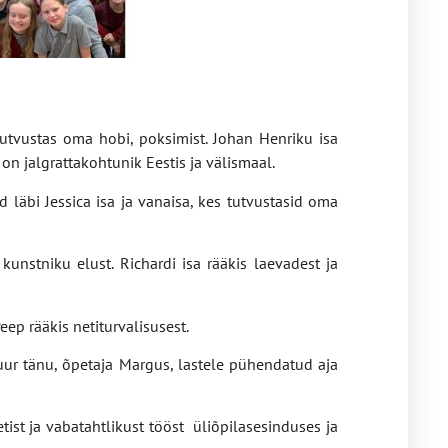
l tutvustas oma hobi, poksimist. Johan Henriku isa
on jalgrattakohtunik Eestis ja välismaal.
 läbi Jessica isa ja vanaisa, kes tutvustasid oma
 kunstniku elust. Richardi isa rääkis laevadest ja
Peep rääkis netiturvalisusest.
Suur tänu, õpetaja Margus, lastele pühendatud aja
tist ja vabatahtlikust tööst üliõpilasesinduses ja