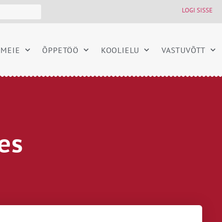
LOGI SISSE
MEIE
ÕPPETÖÖ
KOOLIELU
VASTUVÕTT
es