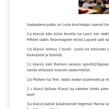
Isadepäeva paiku on Luise koolimajas saanud trad
1.a klassis käis külas Aurelia isa Lauri, kes rää
Mihkel rääkis Teravmägede reisist. Lapsed said näh
1.b klassis toimus 2 tundi: Loola isa tutvustas 
elukutseid ja hobisid.
1.c klassis käis Ramoni vanaisa spordist/tippspor
nende ehitusest inseneri vaatevinklist.
2.b Marteni isa Teet rääkis elektri tootmisest ja võ
2. c klassi õpilase Klausi isa vahetas üheks päe
eest!
3.a klassis käisid külalistunde tegemas Hanna Lor