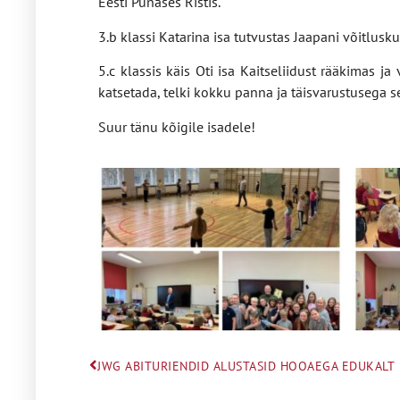
Eesti Punases Ristis.
3.b klassi Katarina isa tutvustas Jaapani võitlusku
5.c klassis käis Oti isa Kaitseliidust rääkimas 
katsetada, telki kokku panna ja täisvarustusega se
Suur tänu kõigile isadele!
JWG ABITURIENDID ALUSTASID HOOAEGA EDUKALT