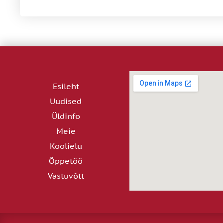
Esileht
Uudised
Üldinfo
Meie
Koolielu
Õppetöö
Vastuvõtt