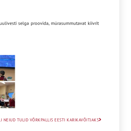
kuulivesti selga proovida, mürasummutavat kiivrit
I NEIUD TULID VÕRKPALLIS EESTI KARIKAVÕITJAKS