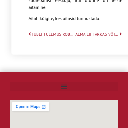
suurepärast eeskuju, kui oluline on teiste
aitamine.
Aitäh kõigile, kes aitasid tunnustada!
TUBLI TULEMUS ROBOOTIKAVÕISTLUSEL FLL
ALMA LII FARKAS VÕITIS LUULEPRÕMMI VABARIIKLIKUS VOORUS I KOHA