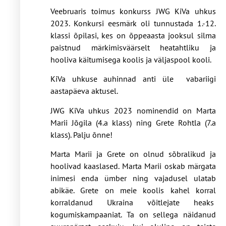
Veebruaris toimus konkurss JWG KiVa uhkus
2023. Konkursi eesmärk oli tunnustada 1.-12.
klassi õpilasi, kes on õppeaasta jooksul silma
paistnud märkimisväärselt heatahtliku ja
hooliva käitumisega koolis ja väljaspool kooli.
KiVa uhkuse auhinnad anti üle vabariigi
aastapäeva aktusel.
JWG KiVa uhkus 2023 nominendid on Marta
Marii Jõgila (4.a klass) ning Grete Rohtla (7.a
klass). Palju õnne!
Marta Marii ja Grete on olnud sõbralikud ja
hoolivad kaaslased. Marta Marii oskab märgata
inimesi enda ümber ning vajadusel ulatab
abikäe. Grete on meie koolis kahel korral
korraldanud Ukraina võitlejate heaks
kogumiskampaaniat. Ta on sellega näidanud