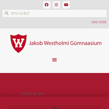
LOGI SISSE
eksam
Üritusi ei ole