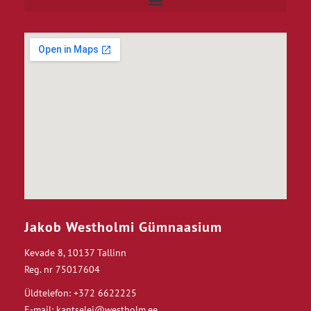
Jakob Westholmi Gümnaasium
Kevade 8, 10137 Tallinn
Reg. nr 75017604
Üldtelefon: +372 6622225
E-mail: kantselei@westholm.ee