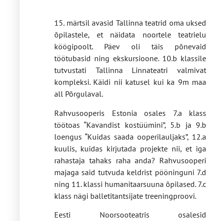
15. märtsil avasid Tallinna teatrid oma uksed
õpilastele, et näidata noortele teatrielu
köögipoolt. Päev oli täis põnevaid
töötubasid ning ekskursioone. 10.b klassile
tutvustati Tallinna Linnateatri valmivat
kompleksi. Käidi nii katusel kui ka 9m maa
all Põrgulaval.
Rahvusooperis Estonia osales 7.a klass
töötoas “Kavandist kostüümini”, 5.b ja 9.b
loengus “Kuidas saada ooperilauljaks”, 12.a
kuulis, kuidas kirjutada projekte nii, et iga
rahastaja tahaks raha anda? Rahvusooperi
majaga said tutvuda keldrist pööninguni 7.d
ning 11. klassi humanitaarsuuna õpilased. 7.c
klass nägi balletitantsijate treeningproovi.
Eesti Noorsooteatris osalesid