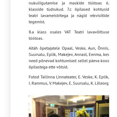
nukuliigutamise ja maskide töötoas 6.
klasside tüdrukud. 7.c õpilased kohtusid
teatri lavameistritega ja nägid rekvisiitide
tegemist.
8.a klass osales VAT Teatri lavavõitluse
töötoas.
Aitäh õpetajatele Opaal, Veske, Aun, Õnnis,
Suursalu, Eplik, Makejev, Annast, Eenma, kes
need põnevad kohtumised sellel päeva koos
õpilastega ette võtsid.
Fotod Tallinna Linnateater, E. Veske, K. Eplik,
I. Rammus, V. Makejev, E. Suursalu, K. Lilleorg