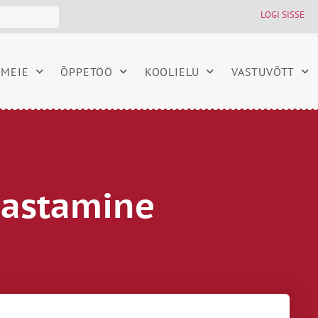
LOGI SISSE
MEIE
ÕPPETÖÖ
KOOLIELU
VASTUVÕTT
jastamine