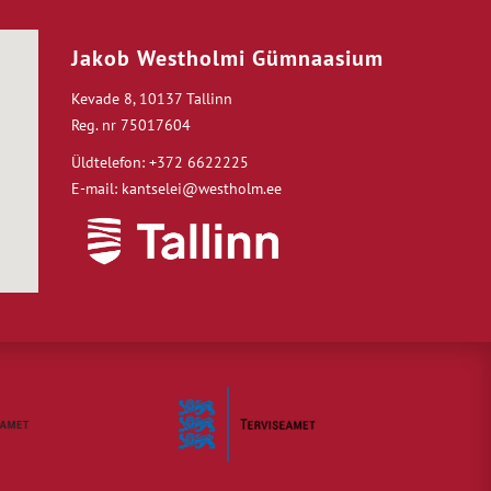
Jakob Westholmi Gümnaasium
Kevade 8, 10137 Tallinn
Reg. nr 75017604
Üldtelefon: +372 6622225
E-mail: kantselei@westholm.ee