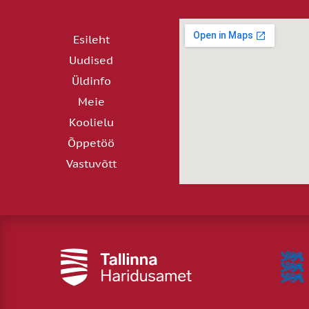
Esileht
Uudised
Üldinfo
Meie
Koolielu
Õppetöö
Vastuvõtt