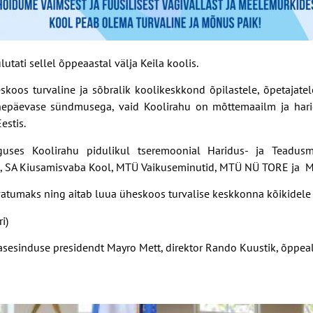
utati sellel õppeaastal välja Keila koolis.
oos turvaline ja sõbralik koolikeskkond õpilastele, õpetajatele
hepäevase sündmusega, vaid Koolirahu on mõttemaailm ja haridu
estis.
uses Koolirahu pidulikul tseremoonial Haridus- ja Teadusmin
us, SA Kiusamisvaba Kool, MTÜ Vaikuseminutid, MTÜ NÜ TORE ja MT
tumaks ning aitab luua üheskoos turvalise keskkonna kõikidele k
i)
asesinduse presidendt Mayro Mett, direktor Rando Kuustik, õppeal