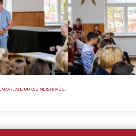
TALLINNA KESKLINNA KOOLIDE 3.-7. KLASSIDE MURDMAATEATEJOOKSU MEISTRIVÕISTLUSED