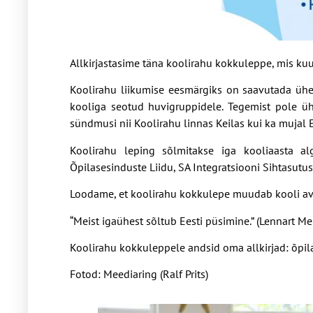
Allkirjastasime täna koolirahu kokkuleppe, mis kuul
Koolirahu liikumise eesmärgiks on saavutada ühesk
kooliga seotud huvigruppidele. Tegemist pole ü
sündmusi nii Koolirahu linnas Keilas kui ka mujal E
Koolirahu leping sõlmitakse iga kooliaasta alg
Õpilasesinduste Liidu, SA Integratsiooni Sihtasut
Loodame, et koolirahu kokkulepe muudab kooli ava
“Meist igaühest sõltub Eesti püsimine.” (Lennart Mer
Koolirahu kokkuleppele andsid oma allkirjad: õpil
Fotod: Meediaring (Ralf Prits)