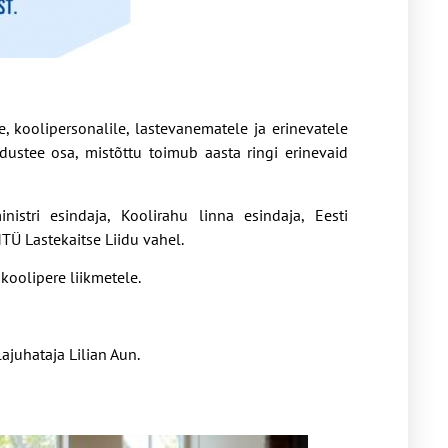
, koolipersonalile, lastevanematele ja erinevatele
stee osa, mistõttu toimub aasta ringi erinevaid
istri esindaja, Koolirahu linna esindaja, Eesti
Ü Lastekaitse Liidu vahel.
oolipere liikmetele.
ajuhataja Lilian Aun.