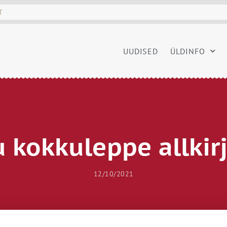
UUDISED
ÜLDINFO
u kokkuleppe allkir
12/10/2021