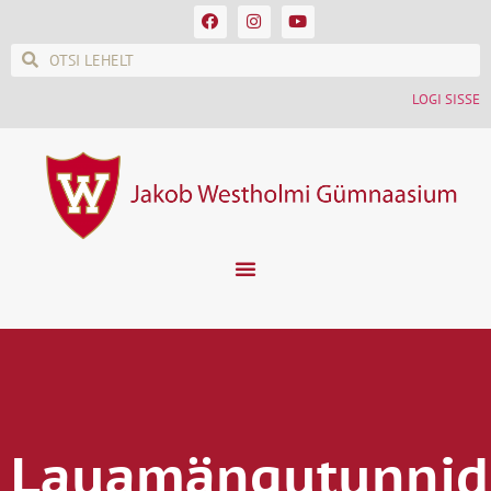
LOGI SISSE
Lauamängutunnid