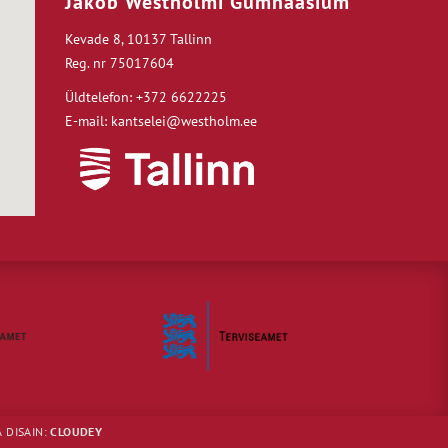
Jakob Westholmi Gümnaasium
Kevade 8, 10137 Tallinn
Reg. nr 75017604
Üldtelefon: +372 6622225
E-mail: kantselei@westholm.ee
 DISAIN:
CLOUDEY