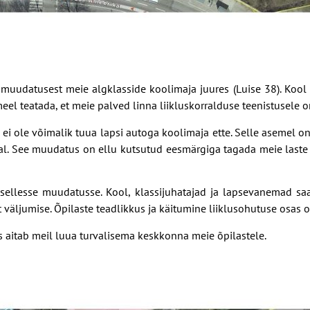
e muudatusest meie algklasside koolimaja juures (Luise 38). Kool 
eel teatada, et meie palved linna liikluskorralduse teenistusele o
i ole võimalik tuua lapsi autoga koolimaja ette. Selle asemel on
dal. See muudatus on ellu kutsutud eesmärgiga tagada meie laste
ellesse muudatusse. Kool, klassijuhatajad ja lapsevanemad saa
 väljumise. Õpilaste teadlikkus ja käitumine liiklusohutuse osas on
s aitab meil luua turvalisema keskkonna meie õpilastele.