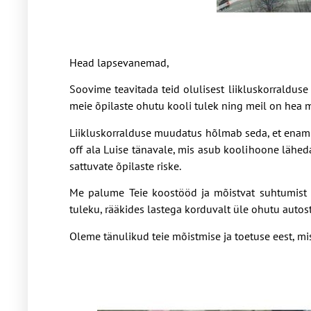
Head lapsevanemad,
Soovime teavitada teid olulisest liikluskorraldus
meie õpilaste ohutu kooli tulek ning meil on hea m
Liikluskorralduse muudatus hõlmab seda, et enam e
off ala Luise tänavale, mis asub koolihoone lähe
sattuvate õpilaste riske.
Me palume Teie koostööd ja mõistvat suhtumist s
tuleku, rääkides lastega korduvalt üle ohutu autost
Oleme tänulikud teie mõistmise ja toetuse eest, mi