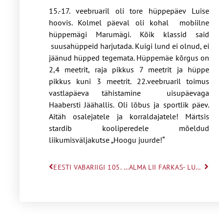
15.-17. veebruaril oli tore hüppepäev Luise
hoovis. Kolmel päeval oli kohal mobiilne
hüppemägi Marumägi. Kõik klassid said
suusahüppeid harjutada. Kuigi lund ei olnud, ei
jäänud hüpped tegemata. Hüppemäe kõrgus on
2,4 meetrit, raja pikkus 7 meetrit ja hüppe
pikkus kuni 3 meetrit. 22.veebruaril toimus
vastlapäeva tähistamine uisupäevaga
Haabersti Jäähallis. Oli lõbus ja sportlik päev.
Aitäh osalejatele ja korraldajatele! Märtsis
stardib kooliperedele mõeldud
liikumisväljakutse „Hoogu juurde!“
EESTI VABARIIGI 105. AASTAPÄEVA AKTUSED
ALMA LII FARKAS- LUULEPRÕMMI TALLINNA VOORU VÕITJA