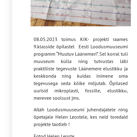
08.05.2023 toimus KIK- projekti raames
9.klasside õpilastel Eesti Loodusmuuseumi
programm “Muutuv Läänemeri”. Sel korral tuli
muuseum külla ning tutvustas läbi
praktiliste tegevuste Läänemere elustikku ja
keskkonda ning kuidas inimene oma
tegevusega seda kõike mõjutab. Õpilased
uurisid mikroplasti, fossiile, elustikku,
merevee soolsust jms.
Aitäh Loodusmuuseumi juhendajatele ning
õpetajale Helen Leostele, kes neid toredaid
projekte taotleb !
Fotod Helen Leoste