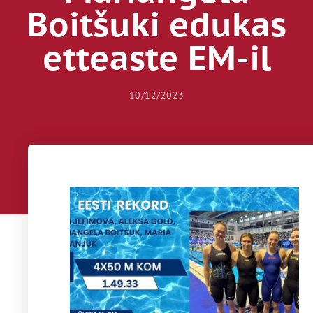
Boitšuki edukas
etteaste EM-il
10/12/2023