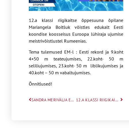
12.a klassi riigikaitse õppesuuna õpilane
Mariangela Boitšuk võistles edukalt Eesti
koondise koosseisus Euroopa lühiraja ujumise
meistrivõistlustel Rumeenias.
Tema tulemused EM-l : Eesti rekord ja 9.koht
4×50 m teateujumises, 22.koht- 50 m
seliliujumises, 23.koht- 50 m liblikujumises ja
40.koht – 50 m vabaltujumises.
Õnnitlused!
SANDRA MERIVÄLJA EDU AASTA LINNU JOONISTUSKONKURSIL
12.A KLASSI RIIGIKAITSE ÕPPESUUNA ÕPILANE KARL RAMSES TIISLÄR IBU JUUNIORIDE KARIKAETAPIL POODIUMIL