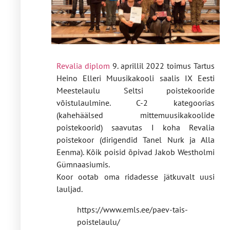
Revalia diplom
9. aprillil 2022 toimus Tartus
Heino Elleri Muusikakooli saalis IX Eesti
Meestelaulu Seltsi poistekooride
võistulaulmine. C-2 kategoorias
(kahehäälsed mittemuusikakoolide
poistekoorid) saavutas I koha Revalia
poistekoor (dirigendid Tanel Nurk ja Alla
Eenma). Kõik poisid õpivad Jakob Westholmi
Gümnaasiumis.
Koor ootab oma ridadesse jätkuvalt uusi
lauljad.
https://www.emls.ee/paev-tais-
poistelaulu/