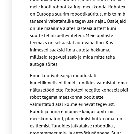
meie kooli robootikaringi meeskonda. Robotex
on Euroopa suurim robootikaüritus, mis toimib
tänaseni vabatahtlike tegevuse najal. Osalejaid
on üle maailma alates lasteaialastest kuni
suurte tehnikaettevõteteni. Meie õpilaste
teemaks on sel aastal autovaba linn. Kas
inimesed saaksid ilma autota hakkama,
milliseid tegevusi saab ja mida mitte teha
autoga sõites.
Enne koolivaheaega moodustati
kuueliikmelised tiimid, tundides valmistati oma
näitusetööd ette. Robotexi reeglite kohaselt pidi
robot tegema meeskonna poolt ette
valmistatud alal kolme erinevat tegevust.
Roboti ja linna ehitamise käigus õpiti nii
meeskonnatööd, planeerimist kui ka oma töö
esitlemist. Tundides jätkatakse robootika-,
programmeerimis- ja ettevõtlusõppega. Suur,