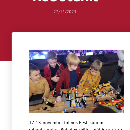
27/11/2023
17.-18. novembril toimus Eesti suurim
robootikaüritus Robotex, millest võttis osa ka 7