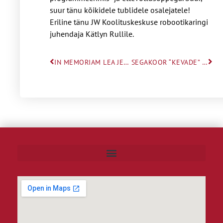
suur tänu kõikidele tublidele osalejatele!
Eriline tänu JW Koolituskeskuse robootikaringi
juhendaja Kätlyn Rullile.
IN MEMORIAM LEA JELLE
SEGAKOOR “KEVADE” EDUKAS ESINEMINE VIIMSI JAZZPOPFESTIL