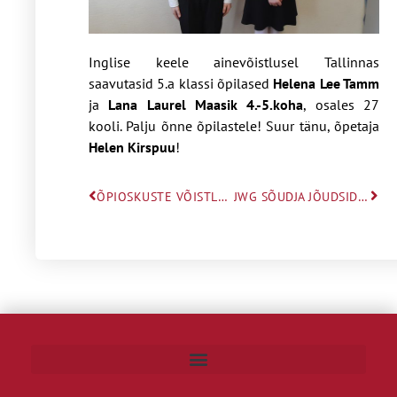
Inglise keele ainevõistlusel Tallinnas
saavutasid 5.a klassi õpilased
Helena Lee Tamm
ja
Lana Laurel Maasik
4.-5.koha
, osales 27
kooli. Palju õnne õpilastele! Suur tänu, õpetaja
Helen Kirspuu
!
ÕPIOSKUSTE VÕISTLUS 5.KLASSIDELE
JWG SÕUDJA JÕUDSID PJEDESTAALILE