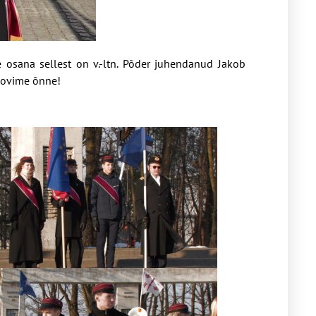
e osana sellest on v.-ltn. Põder juhendanud Jakob
 soovime õnne!