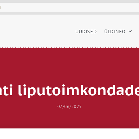
UUDISED
ÜLDINFO
ti liputoimkondad
07/06/2025