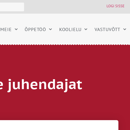
LOGI SISSE
MEIE
ÕPPETÖÖ
KOOLIELU
VASTUVÕTT
e juhendajat