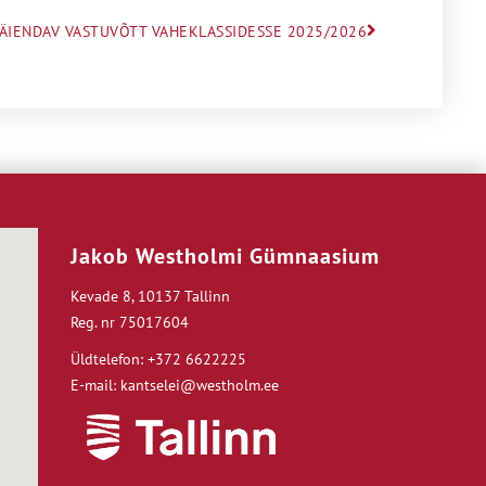
ÄIENDAV VASTUVÕTT VAHEKLASSIDESSE 2025/2026
Jakob Westholmi Gümnaasium
Kevade 8, 10137 Tallinn
Reg. nr 75017604
Üldtelefon: +372 6622225
E-mail: kantselei@westholm.ee