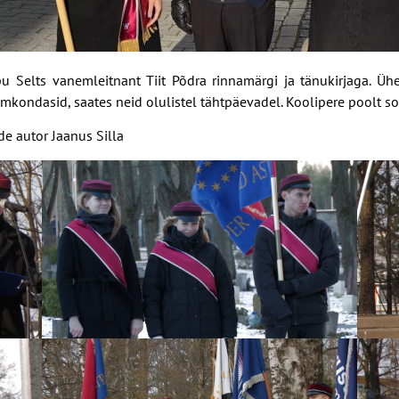
pu Selts vanemleitnant Tiit Põdra rinnamärgi ja tänukirjaga. Üh
imkondasid, saates neid olulistel tähtpäevadel. Koolipere poolt
de autor Jaanus Silla