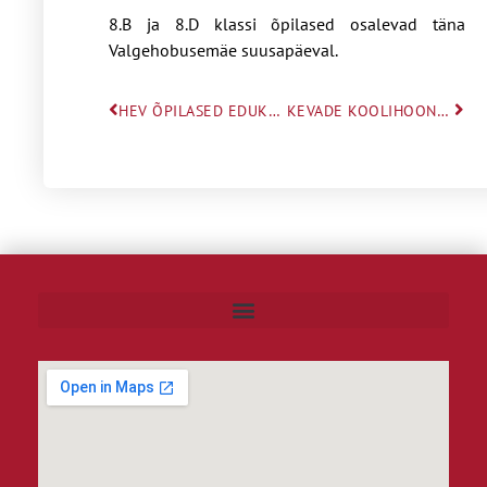
8.B ja 8.D klassi õpilased osalevad täna
Valgehobusemäe suusapäeval.
HEV ÕPILASED EDUKAD VÕISTLUSEL
KEVADE KOOLIHOONE AKENDE VAHETAMINE.