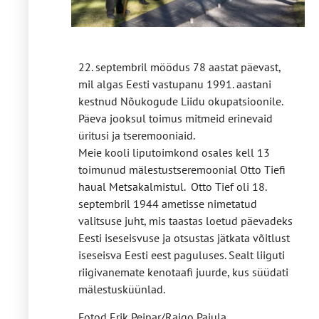
22. septembril möödus 78 aastat päevast,
mil algas Eesti vastupanu 1991. aastani
kestnud Nõukogude Liidu okupatsioonile.
Päeva jooksul toimus mitmeid erinevaid
üritusi ja tseremooniaid.
Meie kooli liputoimkond osales kell 13
toimunud mälestustseremoonial Otto Tiefi
haual Metsakalmistul. Otto Tief oli 18.
septembril 1944 ametisse nimetatud
valitsuse juht, mis taastas loetud päevadeks
Eesti iseseisvuse ja otsustas jätkata võitlust
iseseisva Eesti eest paguluses. Sealt liiguti
riigivanemate kenotaafi juurde, kus süüdati
mälestusküünlad.
Fotod Erik Peinar/Raigo Pajula