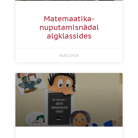
Matemaatika-
nuputamisnädal
algklassides
06/02/2026