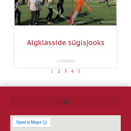
Algklasside sügisjooks
17/09/2025
1
2
3
4
5