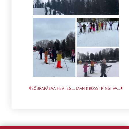
SÕBRAPÄEVA HEATEGU JÕUDIS KOHALE TALLINNA LOOMADE VARJUPAIKA
JAAN KROSSI PINGI AVAMINE