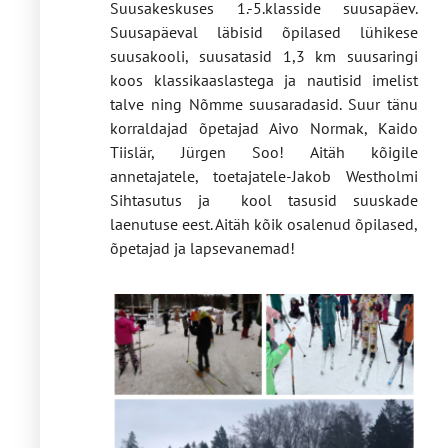
Suusakeskuses 1.-5.klasside suusapäev.
Suusapäeval läbisid õpilased lühikese
suusakooli, suusatasid 1,3 km suusaringi
koos klassikaaslastega ja nautisid imelist
talve ning Nõmme suusaradasid. Suur tänu
korraldajad õpetajad Aivo Normak, Kaido
Tiislär, Jürgen Soo! Aitäh kõigile
annetajatele, toetajatele-Jakob Westholmi
Sihtasutus ja kool tasusid suuskade
laenutuse eest. Aitäh kõik osalenud õpilased,
õpetajad ja lapsevanemad!