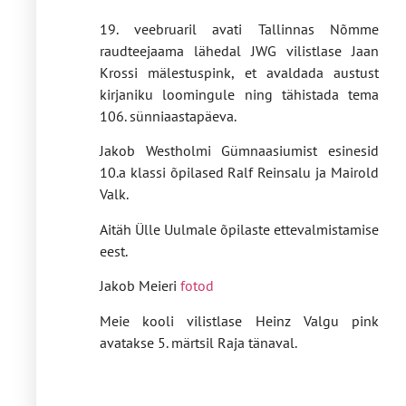
19. veebruaril avati Tallinnas Nõmme
raudteejaama lähedal JWG vilistlase Jaan
Krossi mälestuspink, et avaldada austust
kirjaniku loomingule ning tähistada tema
106. sünniaastapäeva.
Jakob Westholmi Gümnaasiumist esinesid
10.a klassi õpilased Ralf Reinsalu ja Mairold
Valk.
Aitäh Ülle Uulmale õpilaste ettevalmistamise
eest.
Jakob Meieri
fotod
Meie kooli vilistlase Heinz Valgu pink
avatakse 5. märtsil Raja tänaval.