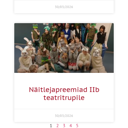
30/03/2026
Näitlejapreemiad IIb
teatritrupile
30/03/2026
1
2
3
4
5