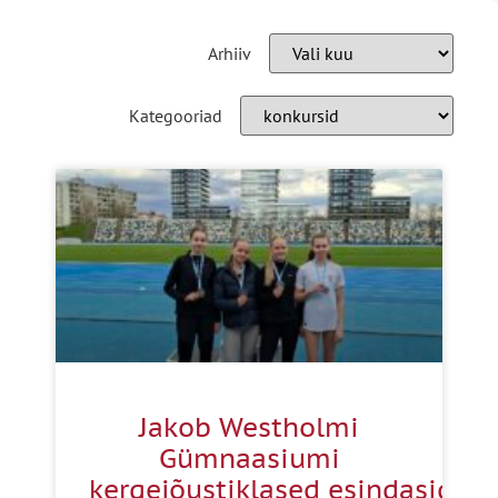
Arhiiv
Kategooriad
Jakob Westholmi
Gümnaasiumi
kergejõustiklased esindasid