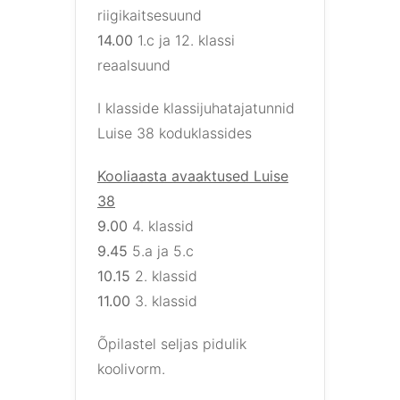
riigikaitsesuund
14.00
1.c ja 12. klassi
reaalsuund
I klasside klassijuhatajatunnid
Luise 38 koduklassides
Kooliaasta avaaktused Luise
38
9.00
4. klassid
9.45
5.a ja 5.c
10.15
2. klassid
11.00
3. klassid
Õpilastel seljas pidulik
koolivorm.