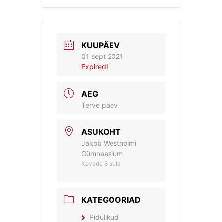
KUUPÄEV
01 sept 2021
Expired!
AEG
Terve päev
ASUKOHT
Jakob Westholmi
Gümnaasium
Kevade 8 aula
KATEGOORIAD
Pidulikud